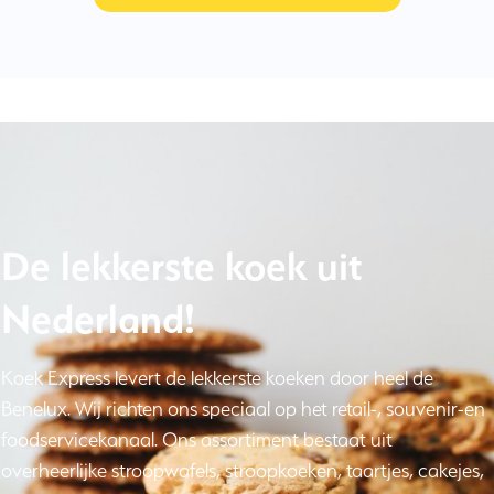
De lekkerste koek uit
Nederland!
Koek Express levert de lekkerste koeken door heel de
Benelux. Wij richten ons speciaal op het retail-, souvenir-en
foodservicekanaal. Ons assortiment bestaat uit
overheerlijke stroopwafels, stroopkoeken, taartjes, cakejes,