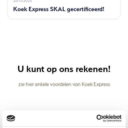
Read
25/11/2025
Koek Express SKAL gecertificeerd!
more
U kunt op ons rekenen!
zie hier enkele voordelen van Koek Express
Nederlandse Kwaliteit