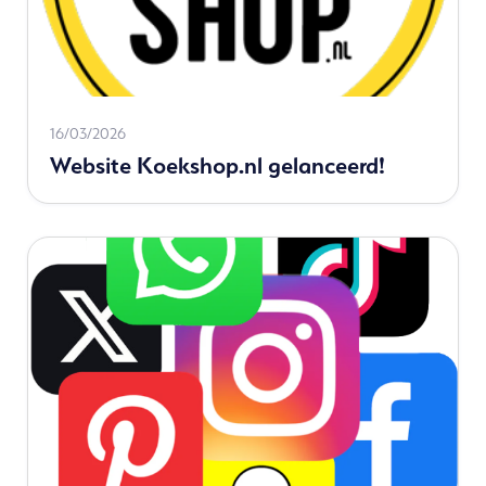
Read
16/03/2026
Website Koekshop.nl gelanceerd!
more