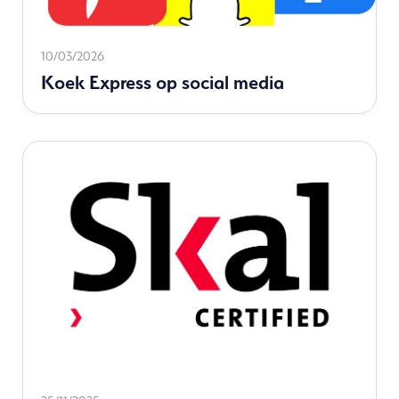
Read
10/03/2026
Koek Express op social media
more