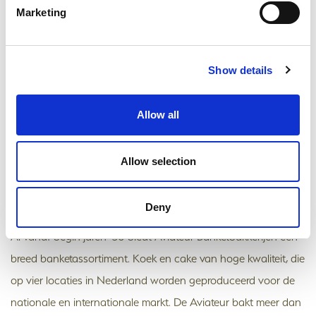
Marketing
De speculaaspop is onlosmakelijk verbonden met de
Nederlandse cultuur. Speculaas hoort bij de decembermaand
en is een traditioneel geschenk in de maanden voor de komst
Show details
van Sinterklaas. Mensen vinden het leuk, sympathiek en lekker
om de speculaaspop te kopen, samen met het gezin te delen
Allow all
en daarmee ook de vereniging te ondersteunen.
De typisch Nederlandse speculaaspoppen worden op
Allow selection
traditionele wijze gebakken door Aviateur Banketbakkerijen in
samenwerking met Koek Express aan u geleverd.
Deny
Al vanaf begin jaren ‘30 biedt Aviateur Banketbakkerijen een
breed banketassortiment. Koek en cake van hoge kwaliteit, die
op vier locaties in Nederland worden geproduceerd voor de
nationale en internationale markt. De Aviateur bakt meer dan