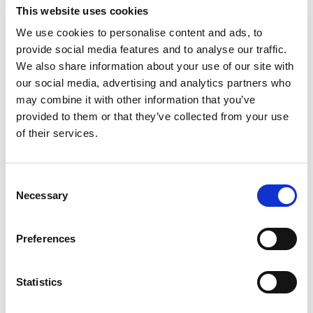
This website uses cookies
De grote speculaaspop wordt ook wel de vrijer genoemd, dit
We use cookies to personalise content and ads, to
provide social media features and to analyse our traffic.
komt omdat men vroeger een speculaaspop gaf aan iemand
We also share information about your use of our site with
die hij of zij heel aardig vond. Jongens verklaarden vaak de
our social media, advertising and analytics partners who
liefde aan meisjes door zo’n pop te maken. Omdat speculaas
may combine it with other information that you’ve
vroeger een duur ingrediënt was, was dit de manier om te
provided to them or that they’ve collected from your use
of their services.
laten zien hoeveel men om iemand gaf. Die pop werd dan
mooi versierd, als een meisje deze pop dan aannam en begon
het hoofd op te eten, betekende dit dat de liefde wederzijds
Consent
Necessary
Selection
was. Begon ze aan de onderkant, dan betekende dit dat de
jongen beter ‘de benen kon nemen’ en ze dus niet verliefd
Preferences
was op hem. Hier komt dan ook de term ‘iemand versieren’
vandaan.
Statistics
ANNO 2021