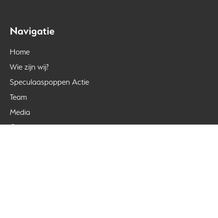
Navigatie
Home
Wie zijn wij?
Speculaaspoppen Actie
Team
Media
Contact
Bedrijfsgegevens
Koek Express
Simon Stevinstraat 2
3284WC Zuid-Beijerland